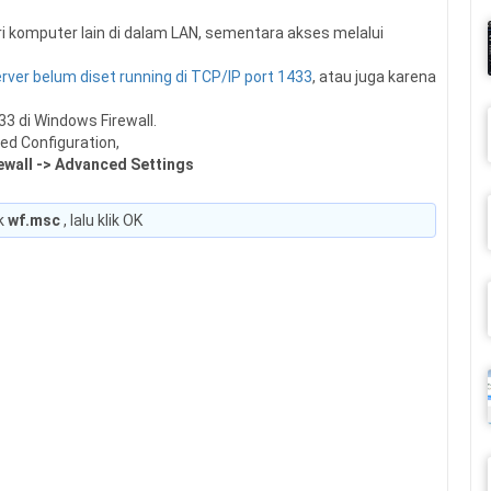
ri komputer lain di dalam LAN, sementara akses melalui
rver belum diset running di TCP/IP port 1433
, atau juga karena
3 di Windows Firewall.
ed Configuration,
ewall -> Advanced Settings
ik
wf.msc
, lalu klik OK