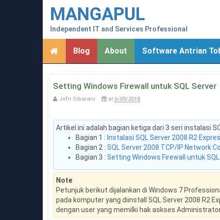
MANGAPUL
Independent IT and Services Professional
Blog
About
Software Antrian To
Setting Windows Firewall untuk SQL Server
Jefri Sibarani
at
6/09/2018
Artikel ini adalah bagian ketiga dari 3 seri instalas
Bagian 1 :
Instalasi SQL Server 2008 R2 Expre
Bagian 2 :
SQL Server 2008 TCP/IP Network Co
Bagian 3 :
Setting Windows Firewall untuk SQL
Note
Petunjuk berikut dijalankan di Windows 7 Profession
pada komputer yang diinstall SQL Server 2008 R2 Ex
dengan user yang memilki hak askses Administrato