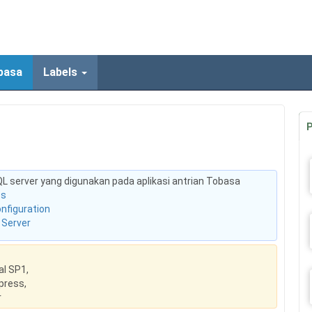
basa
Labels
P
i SQL server yang digunakan pada aplikasi antrian Tobasa
ss
nfiguration
 Server
al SP1,
press,
r