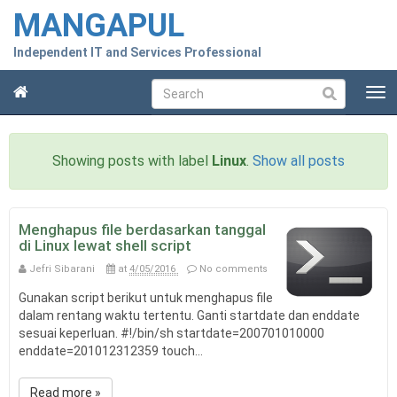
MANGAPUL
Independent IT and Services Professional
T
Submit
o
g
g
Showing posts with label
Linux
.
Show all posts
l
e
n
a
Menghapus file berdasarkan tanggal
v
di Linux lewat shell script
i
Jefri Sibarani
at
4/05/2016
No comments
g
a
Gunakan script berikut untuk menghapus file
t
dalam rentang waktu tertentu. Ganti startdate dan enddate
i
sesuai keperluan. #!/bin/sh startdate=200701010000
o
enddate=201012312359 touch...
n
Read more »