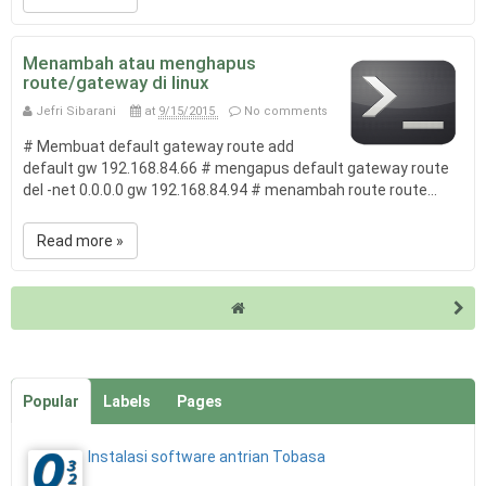
Menambah atau menghapus
route/gateway di linux
Jefri Sibarani
at
9/15/2015
No comments
# Membuat default gateway route add
default gw 192.168.84.66 # mengapus default gateway route
del -net 0.0.0.0 gw 192.168.84.94 # menambah route route...
Read more »
Popular
Labels
Pages
Instalasi software antrian Tobasa