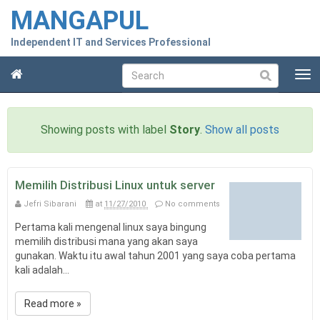
MANGAPUL
Independent IT and Services Professional
T
Submit
o
g
g
Showing posts with label
Story
.
Show all posts
l
e
n
a
Memilih Distribusi Linux untuk server
v
i
Jefri Sibarani
at
11/27/2010
No comments
g
Pertama kali mengenal linux saya bingung
a
memilih distribusi mana yang akan saya
t
gunakan. Waktu itu awal tahun 2001 yang saya coba pertama
i
kali adalah...
o
n
Read more »